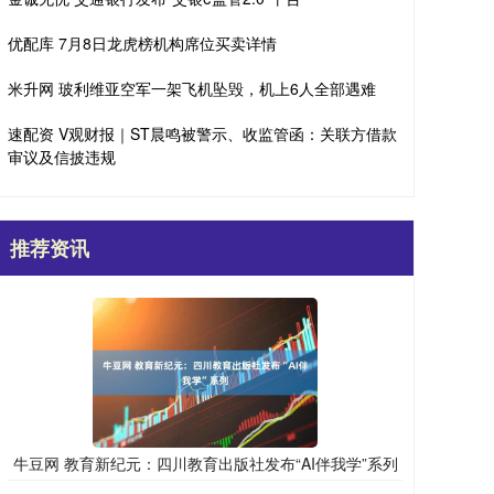
优配库 7月8日龙虎榜机构席位买卖详情
米升网 玻利维亚空军一架飞机坠毁，机上6人全部遇难
速配资 V观财报｜ST晨鸣被警示、收监管函：关联方借款
审议及信披违规
推荐资讯
牛豆网 教育新纪元：四川教育出版社发布“AI伴我学”系列