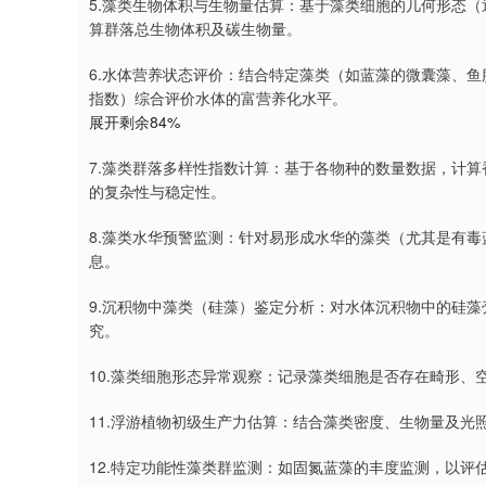
5.藻类生物体积与生物量估算：基于藻类细胞的几何形态
算群落总生物体积及碳生物量。
6.水体营养状态评价：结合特定藻类（如蓝藻的微囊藻、
指数）综合评价水体的富营养化水平。
展开剩余84%
7.藻类群落多样性指数计算：基于各物种的数量数据，计
的复杂性与稳定性。
8.藻类水华预警监测：针对易形成水华的藻类（尤其是有
息。
9.沉积物中藻类（硅藻）鉴定分析：对水体沉积物中的硅
究。
10.藻类细胞形态异常观察：记录藻类细胞是否存在畸形
11.浮游植物初级生产力估算：结合藻类密度、生物量及
12.特定功能性藻类群监测：如固氮蓝藻的丰度监测，以评