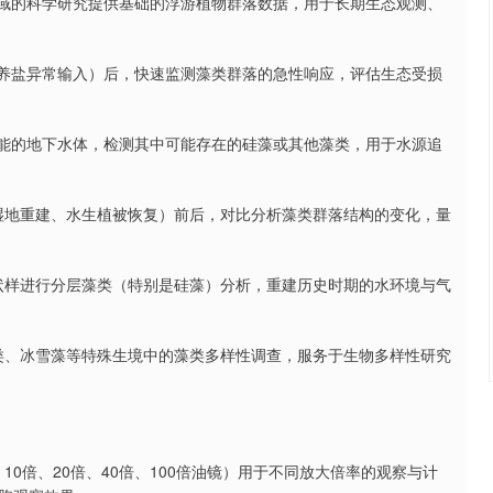
领域的科学研究提供基础的浮游植物群落数据，用于长期生态观测、
营养盐异常输入）后，快速监测藻类群落的急性响应，评估生态受损
功能的地下水体，检测其中可能存在的硅藻或其他藻类，用于水源追
如湿地重建、水生植被恢复）前后，对比分析藻类群落结构的变化，量
柱状样进行分层藻类（特别是硅藻）分析，重建历史时期的水环境与气
藻类、冰雪藻等特殊生境中的藻类多样性调查，服务于生物多样性研究
10倍、20倍、40倍、100倍油镜）用于不同放大倍率的观察与计