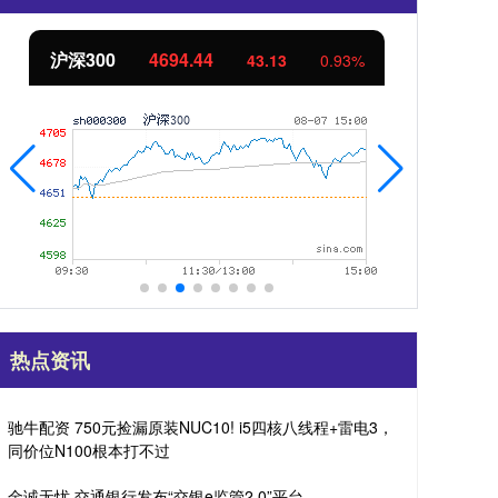
北证50
1134.24
创
11.37
1.01%
热点资讯
驰牛配资 750元捡漏原装NUC10! i5四核八线程+雷电3，
同价位N100根本打不过
金诚无忧 交通银行发布“交银e监管2.0”平台