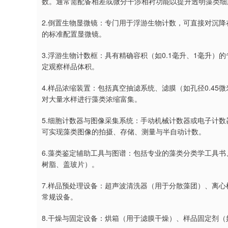
数。通常需配备相差或微分干涉相衬功能以提升透明藻类细
2.倒置生物显微镜：专门用于浮游生物计数，可直接对沉
的标准配置显微镜。
3.浮游生物计数框：具有精确容积（如0.1毫升、1毫升
定观察样品体积。
4.样品浓缩装置：包括真空抽滤系统、滤膜（如孔径0.4
对大量水样进行藻类浓缩富集。
5.细胞计数器与图像采集系统：手动机械计数器或电子计
可实现藻类图像的拍摄、存储、测量与半自动计数。
6.藻类鉴定辅助工具与图谱：包括专业的藻类分类学工具
树脂、盖玻片）。
7.样品预处理设备：超声波清洗器（用于分散藻团）、离
常规设备。
8.干燥与固定设备：烘箱（用于滤膜干燥）、样品固定剂