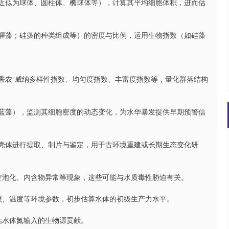
（近似为球体、圆柱体、椭球体等），计算其平均细胞体积，进而估
鱼腥藻；硅藻的种类组成等）的密度与比例，运用生物指数（如硅藻
算香农-威纳多样性指数、均匀度指数、丰富度指数等，量化群落结构
毒蓝藻），监测其细胞密度的动态变化，为水华暴发提供早期预警信
藻壳体进行提取、制片与鉴定，用于古环境重建或长期生态变化研
、空泡化、内含物异常等现象，这些可能与水质毒性胁迫有关。
光照、温度等环境参数，初步估算水体的初级生产力水平。
估水体氮输入的生物源贡献。