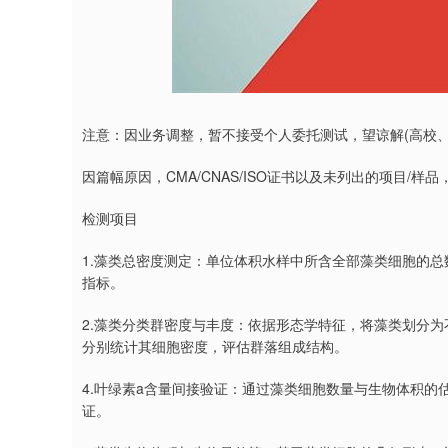
深证成指
14311.01
9.68
1.02%
200.89
1
注意：因业务调整，暂不接受个人委托测试，望谅解(高校
因篇幅原因，CMA/CNAS/ISO证书以及未列出的项目/样
检测项目
1.藻类总密度测定：单位体积水样中所含全部藻类细胞的
指标。
2.藻类分类群密度与丰度：依据形态学特征，将藻类划分
分别统计其细胞密度，评估群落组成结构。
4.叶绿素a含量间接验证：通过藻类细胞数量与生物体积的
证。