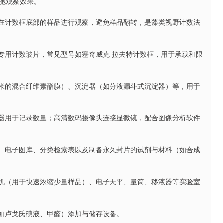
胞观察效果。
降在计数框底部的样品进行观察，避免样品翻转，是藻类视野计数法
）的专用计数玻片，常见型号如塞奇威克-拉夫特计数框，用于承载和限
5微米的混合纤维素酯膜）、沉淀器（如分液漏斗式沉淀器）等，用于
数器用于记录数量；高清数码摄像头连接显微镜，配合图像分析软件
书、电子图库、分类检索表以及制备永久封片的试剂与材料（如合成
心机（用于快速浓缩少量样品）、电子天平、量筒、移液器等实验室
（如卢戈氏碘液、甲醛）添加与储存设备。