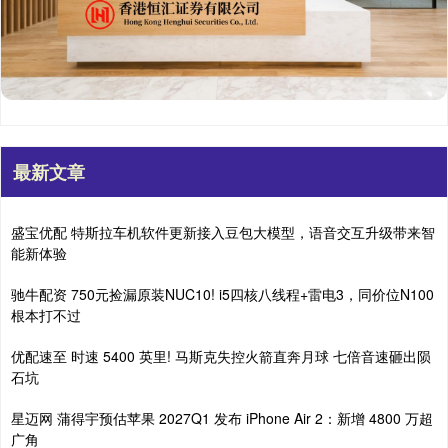
最新文章
盛宝优配 特斯拉车机软件更新接入豆包大模型，语音交互升级带来智
能新体验
驰牛配资 750元捡漏原装NUC10! i5四核八线程+雷电3，同价位N100
根本打不过
优配速至 时速 5400 英里! 马斯克失控火箭直奔月球 七倍音速砸出陨
石坑
星迈网 蒲得宇预估苹果 2027Q1 发布 iPhone Air 2：新增 4800 万超
广角