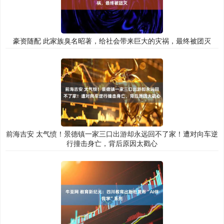
豪资随配 此家族臭名昭著，给社会带来巨大的灾祸，最终被团灭
前海吉安 太气愤！景德镇一家三口出游却永远回不了家！遭对向车逆
行撞击身亡，背后原因太戳心