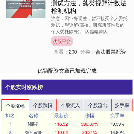
测试方法，藻类视野计数法
检测机构
注意：因业务调整，暂不接受个人委托
测试，望谅解(高校、研究所等性质的
个人委托除外)。 因篇幅原因，
CMA/CNAS/ISO证书以及未列出的项
优股平台
目/样品，请咨询在线....
查看：
200
分类：
合法股票配资
亿融配资文章已加载完成
个股实时涨跌榜
个股跌幅
个股流入
个股流出
换手率
个股涨幅
排名
名称
最新价
涨幅
换手率
1
N展芯
116.52
396.89%
79.39%
2
锐翔智能
110.02
20.21%
16.80%