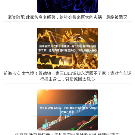
豪资随配 此家族臭名昭著，给社会带来巨大的灾祸，最终被团灭
前海吉安 太气愤！景德镇一家三口出游却永远回不了家！遭对向车逆
行撞击身亡，背后原因太戳心
牛豆网 教育新纪元：四川教育出版社发布“AI伴我学”系列