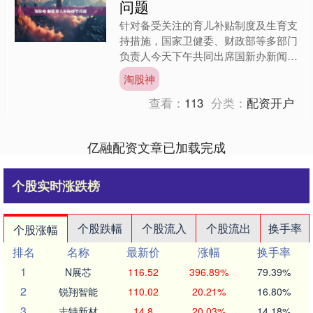
问题
针对备受关注的育儿补贴制度及生育支
持措施，国家卫健委、财政部等多部门
负责人今天下午共同出席国新办新闻发
布会，就补贴标准、申领方式、资金保
淘股神
障等公众关心的问题作出权....
查看：
113
分类：
配资开户
亿融配资文章已加载完成
个股实时涨跌榜
个股跌幅
个股流入
个股流出
换手率
个股涨幅
排名
名称
最新价
涨幅
换手率
1
N展芯
116.52
396.89%
79.39%
2
锐翔智能
110.02
20.21%
16.80%
3
志特新材
14.8
20.03%
14.18%