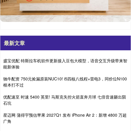
最新文章
盛宝优配 特斯拉车机软件更新接入豆包大模型，语音交互升级带来智
能新体验
驰牛配资 750元捡漏原装NUC10! i5四核八线程+雷电3，同价位N100
根本打不过
优配速至 时速 5400 英里! 马斯克失控火箭直奔月球 七倍音速砸出陨
石坑
星迈网 蒲得宇预估苹果 2027Q1 发布 iPhone Air 2：新增 4800 万超
广角