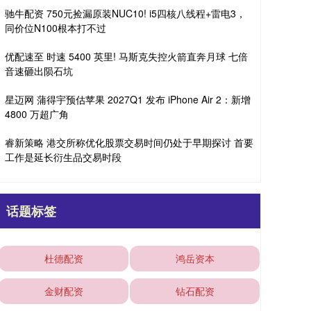
驰牛配资 750元捡漏原装NUC10! i5四核八线程+雷电3，
同价位N100根本打不过
优配速至 时速 5400 英里! 马斯克失控火箭直奔月球 七倍
音速砸出陨石坑
星迈网 蒲得宇预估苹果 2027Q1 发布 iPhone Air 2：新增
4800 万超广角
睿新策略 港交所称优化股票交易时间仍处于早期探讨 首要
工作是延长衍生品交易时段
话题标签
杜德配资
鸿岳资本
金财配资
钻石配资