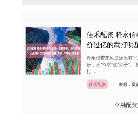
佳禾配资 释永
价过亿的武打明星
释永信带来风波还没有平
份，从“爷爷”变“孙子”
打....
佳禾配资
来源：赢
亿融配资