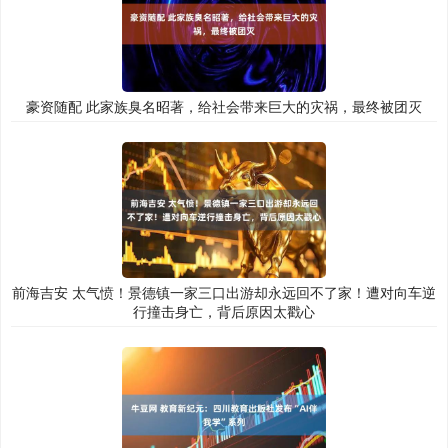
豪资随配 此家族臭名昭著，给社会带来巨大的灾祸，最终被团灭
前海吉安 太气愤！景德镇一家三口出游却永远回不了家！遭对向车逆
行撞击身亡，背后原因太戳心