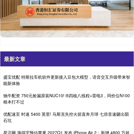
最新文章
盛宝优配 特斯拉车机软件更新接入豆包大模型，语音交互升级带来智
能新体验
驰牛配资 750元捡漏原装NUC10! i5四核八线程+雷电3，同价位N100
根本打不过
优配速至 时速 5400 英里! 马斯克失控火箭直奔月球 七倍音速砸出陨
石坑
星迈网 蒲得宇预估苹果 2027Q1 发布 iPhone Air 2：新增 4800 万超