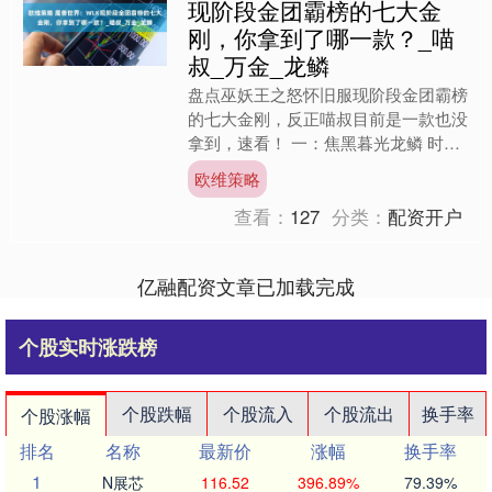
现阶段金团霸榜的七大金
刚，你拿到了哪一款？_喵
叔_万金_龙鳞
盘点巫妖王之怒怀旧服现阶段金团霸榜
的七大金刚，反正喵叔目前是一款也没
拿到，速看！ 一：焦黑暮光龙鳞 时间
流逝，英雄模式冰冠堡垒和普通红玉圣
欧维策略
殿开放也是有些许时日，....
查看：
127
分类：
配资开户
亿融配资文章已加载完成
个股实时涨跌榜
个股跌幅
个股流入
个股流出
换手率
个股涨幅
排名
名称
最新价
涨幅
换手率
1
N展芯
116.52
396.89%
79.39%