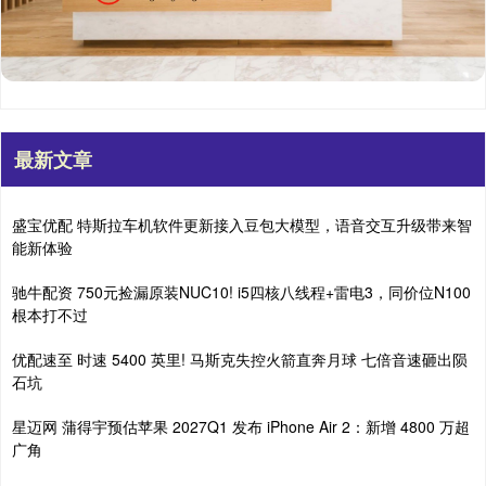
最新文章
盛宝优配 特斯拉车机软件更新接入豆包大模型，语音交互升级带来智
能新体验
驰牛配资 750元捡漏原装NUC10! i5四核八线程+雷电3，同价位N100
根本打不过
优配速至 时速 5400 英里! 马斯克失控火箭直奔月球 七倍音速砸出陨
石坑
星迈网 蒲得宇预估苹果 2027Q1 发布 iPhone Air 2：新增 4800 万超
广角