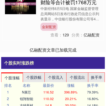
财险等合计被罚1768万元
中新经纬6月5日电 国家金融监督管理
总局网站5日发布行政处罚信息公示列
表显示，中信银行股份有限公司等4家
银行及太平财产保险有限公司合计被罚
金财配资
1768万元。 国家金....
查看：
129
分类：
亿融配资
亿融配资文章已加载完成
个股实时涨跌榜
个股跌幅
个股流入
个股流出
换手率
个股涨幅
排名
名称
最新价
涨幅
换手率
1
N展芯
116.52
396.89%
79.39%
2
锐翔智能
110.02
20.21%
16.80%
3
志特新材
14.8
20.03%
14.18%