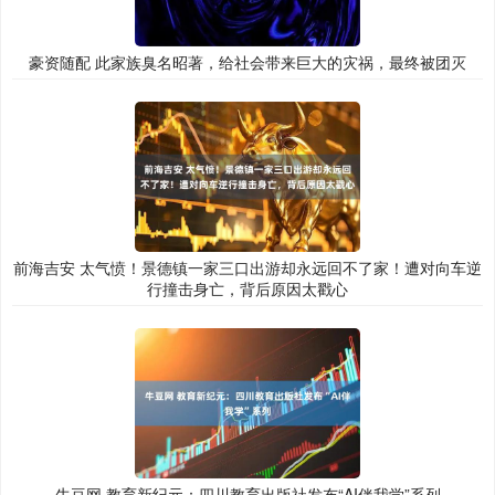
豪资随配 此家族臭名昭著，给社会带来巨大的灾祸，最终被团灭
前海吉安 太气愤！景德镇一家三口出游却永远回不了家！遭对向车逆
行撞击身亡，背后原因太戳心
牛豆网 教育新纪元：四川教育出版社发布“AI伴我学”系列