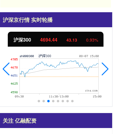
沪深京行情 实时轮播
北证50
1134.24
创
11.37
1.01%
关注 亿融配资