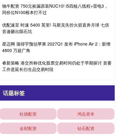
驰牛配资 750元捡漏原装NUC10! i5四核八线程+雷电3，
同价位N100根本打不过
优配速至 时速 5400 英里! 马斯克失控火箭直奔月球 七倍
音速砸出陨石坑
星迈网 蒲得宇预估苹果 2027Q1 发布 iPhone Air 2：新增
4800 万超广角
睿新策略 港交所称优化股票交易时间仍处于早期探讨 首要
工作是延长衍生品交易时段
话题标签
杜德配资
鸿岳资本
金财配资
钻石配资