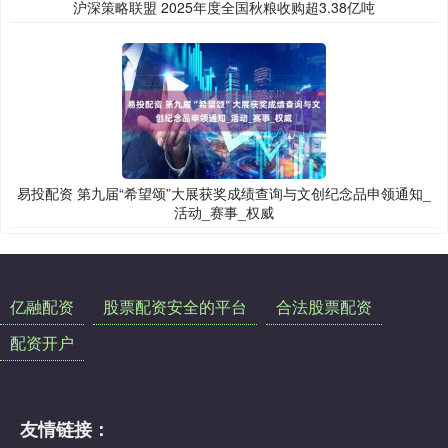
沪深策略联盟 2025年度全国秋粮收购超3.38亿吨
易投配资 第九届“希望颂”大展获奖成绩查询与文创纪念品申领通知_
活动_赛事_权威
亿融配资
股票配资安全的平台
合法股票配资
配资开户
友情链接：