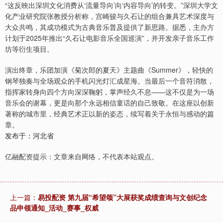
“这反映出深圳文化消费从‘流量导向’向‘内容导向’的转变。”深圳大学文
化产业研究院张教授分析称，宫崎骏与久石让的组合兼具艺术深度与
大众共鸣，其成功模式为古典音乐普及提供了新思路。据悉，主办方
计划于2025年推出“久石让电影音乐全国巡演”，并开发亲子音乐工作
坊等衍生项目。
演出终章，乐团加演《菊次郎的夏天》主题曲《Summer》，轻快的
钢琴独奏与全场观众的手机闪光灯汇成星海。当最后一个音符消散，
指挥家转身向四个方向深深鞠躬，掌声经久不息——这不仅是为一场
音乐会的谢幕，更是向那个永远相信童话的自己致敬。在这座以创新
著称的城市里，经典艺术正以新的姿态，续写着关于永恒与感动的篇
章。
发布于：河北省
亿融配资提示：文章来自网络，不代表本站观点。
上一篇：
易投配资 第九届“希望颂”大展获奖成绩查询与文创纪念
品申领通知_活动_赛事_权威