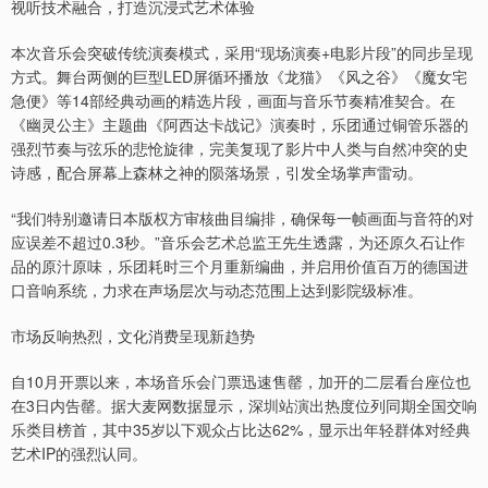
视听技术融合，打造沉浸式艺术体验
本次音乐会突破传统演奏模式，采用“现场演奏+电影片段”的同步呈现
方式。舞台两侧的巨型LED屏循环播放《龙猫》《风之谷》《魔女宅
急便》等14部经典动画的精选片段，画面与音乐节奏精准契合。在
《幽灵公主》主题曲《阿西达卡战记》演奏时，乐团通过铜管乐器的
强烈节奏与弦乐的悲怆旋律，完美复现了影片中人类与自然冲突的史
诗感，配合屏幕上森林之神的陨落场景，引发全场掌声雷动。
“我们特别邀请日本版权方审核曲目编排，确保每一帧画面与音符的对
应误差不超过0.3秒。”音乐会艺术总监王先生透露，为还原久石让作
品的原汁原味，乐团耗时三个月重新编曲，并启用价值百万的德国进
口音响系统，力求在声场层次与动态范围上达到影院级标准。
市场反响热烈，文化消费呈现新趋势
自10月开票以来，本场音乐会门票迅速售罄，加开的二层看台座位也
在3日内告罄。据大麦网数据显示，深圳站演出热度位列同期全国交响
乐类目榜首，其中35岁以下观众占比达62%，显示出年轻群体对经典
艺术IP的强烈认同。