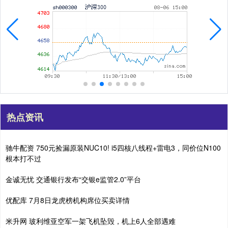
热点资讯
驰牛配资 750元捡漏原装NUC10! i5四核八线程+雷电3，同价位N100
根本打不过
金诚无忧 交通银行发布“交银e监管2.0”平台
优配库 7月8日龙虎榜机构席位买卖详情
米升网 玻利维亚空军一架飞机坠毁，机上6人全部遇难