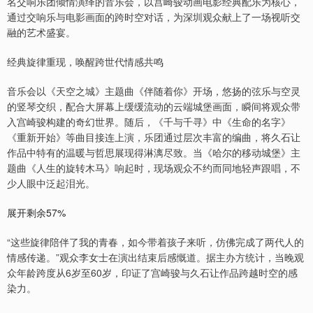
名交响乐团倾情演绎的音乐会，以宫崎骏动画电影经典配乐为核心，
通过交响乐与电影画面的跨时空对话，为深圳观众献上了一场视听交
融的艺术盛宴。
经典旋律重现，唤醒跨世代情感共鸣
音乐会以《天空之城》主题曲《伴随着你》开场，悠扬的弦乐与空灵
的竖琴交织，配合大屏幕上缓缓流动的云端城堡画面，瞬间将观众带
入宫崎骏构建的奇幻世界。随后，《千与千寻》中《生命的名字》
《重新开始》等曲目接连上演，乐团通过层次丰富的编曲，将久石让
作品中特有的温暖与哲思展现得淋漓尽致。当《哈尔的移动城堡》主
题曲《人生的旋转木马》响起时，现场观众不约而同地轻声跟唱，不
少人眼中泛起泪光。
展开剩余57%
“这些旋律陪伴了我的青春，如今带着孩子来听，仿佛完成了两代人的
情感传递。”观众李女士在演出结束后感慨道。据主办方统计，当晚观
众年龄跨度从6岁至60岁，印证了宫崎骏与久石让作品跨越时空的感
染力。