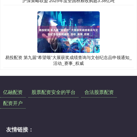
沪深策略联盟 2025年度全国秋粮收购超3.38亿吨
易投配资 第九届“希望颂”大展获奖成绩查询与文创纪念品申领通知_
活动_赛事_权威
亿融配资
股票配资安全的平台
合法股票配资
配资开户
友情链接：