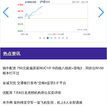
热点资讯
驰牛配资 750元捡漏原装NUC10! i5四核八线程+雷电3，同价位N100
根本打不过
金诚无忧 交通银行发布“交银e监管2.0”平台
优配库 7月8日龙虎榜机构席位买卖详情
米升网 玻利维亚空军一架飞机坠毁，机上6人全部遇难