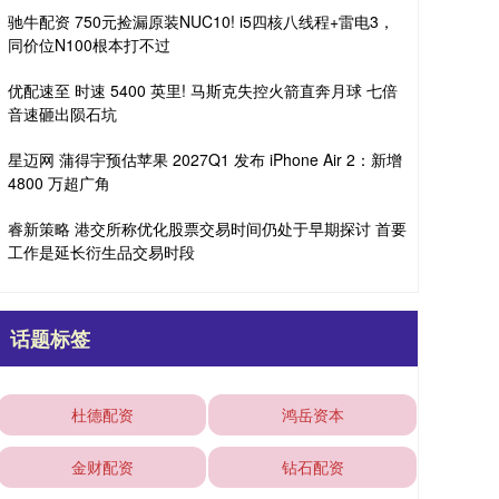
驰牛配资 750元捡漏原装NUC10! i5四核八线程+雷电3，
同价位N100根本打不过
优配速至 时速 5400 英里! 马斯克失控火箭直奔月球 七倍
音速砸出陨石坑
星迈网 蒲得宇预估苹果 2027Q1 发布 iPhone Air 2：新增
4800 万超广角
睿新策略 港交所称优化股票交易时间仍处于早期探讨 首要
工作是延长衍生品交易时段
话题标签
杜德配资
鸿岳资本
金财配资
钻石配资