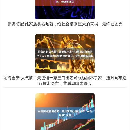
豪资随配 此家族臭名昭著，给社会带来巨大的灾祸，最终被团灭
前海吉安 太气愤！景德镇一家三口出游却永远回不了家！遭对向车逆
行撞击身亡，背后原因太戳心