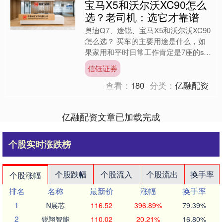
宝马X5和沃尔沃XC90怎么
选？老司机：选它才靠谱
奥迪Q7、途锐、宝马X5和沃尔沃XC90
怎么选？ 买车的主要用途是什么，如
果家用和平时日常工作肯定是7座的suv
最好，如果需要见客户多一些的话那肯
信钰证券
定选择牌子更硬....
查看：
180
分类：
亿融配资
亿融配资文章已加载完成
个股实时涨跌榜
个股跌幅
个股流入
个股流出
换手率
个股涨幅
排名
名称
最新价
涨幅
换手率
1
N展芯
116.52
396.89%
79.39%
2
锐翔智能
110.02
20.21%
16.80%