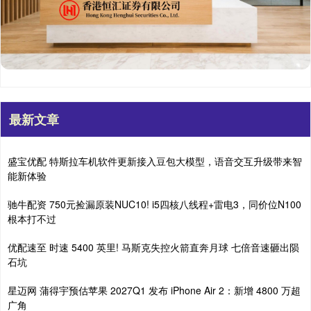
最新文章
盛宝优配 特斯拉车机软件更新接入豆包大模型，语音交互升级带来智
能新体验
驰牛配资 750元捡漏原装NUC10! i5四核八线程+雷电3，同价位N100
根本打不过
优配速至 时速 5400 英里! 马斯克失控火箭直奔月球 七倍音速砸出陨
石坑
星迈网 蒲得宇预估苹果 2027Q1 发布 iPhone Air 2：新增 4800 万超
广角