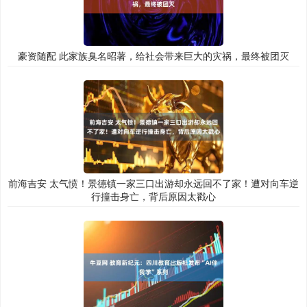
豪资随配 此家族臭名昭著，给社会带来巨大的灾祸，最终被团灭
前海吉安 太气愤！景德镇一家三口出游却永远回不了家！遭对向车逆
行撞击身亡，背后原因太戳心