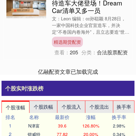
待造车大佬登场！Dream
Car清单又多一员
文：Leon 编辑：cc孙聪颖 8月28日，
一家中国科技企业官宣造车，并决
定“不卷国内卷海外”，且立志要造“世界
上最快的车”，引爆了关注和讨论，它
精选期货配资
就是追觅科技。....
查看：
205
分类：
合法股票配资
亿融配资文章已加载完成
个股实时涨跌榜
个股跌幅
个股流入
个股流出
换手率
个股涨幅
排名
名称
最新价
涨幅
换手率
1
N津富
39.6
126.80%
2.98%
2
锴威特
77.82
20.00%
0.34%