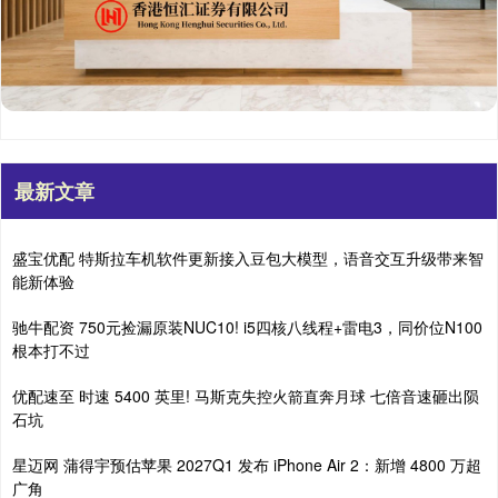
最新文章
盛宝优配 特斯拉车机软件更新接入豆包大模型，语音交互升级带来智
能新体验
驰牛配资 750元捡漏原装NUC10! i5四核八线程+雷电3，同价位N100
根本打不过
优配速至 时速 5400 英里! 马斯克失控火箭直奔月球 七倍音速砸出陨
石坑
星迈网 蒲得宇预估苹果 2027Q1 发布 iPhone Air 2：新增 4800 万超
广角