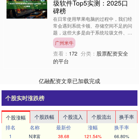
圾软件Top5实测：2025口
碑榜
在日常使用苹果电脑的过程中，我们经
常会遇到系统卡顿、存储空间不足的问
题，这些大多是由于系统垃圾文件、缓
存数据以及无用应用程序的残留造成
广州米牛
的。选择合适的苹果电脑清理....
查看：
172
分类：
股票配资安全
的平台
亿融配资文章已加载完成
个股实时涨跌榜
个股跌幅
个股流入
个股流出
换手率
个股涨幅
排名
名称
最新价
涨幅
换手率
1
N津富
38.68
121.54%
66.80%