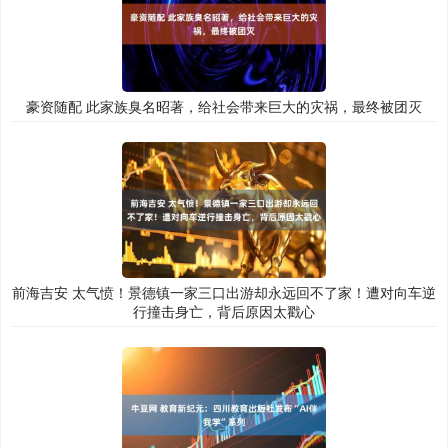
豪资随配 此家族臭名昭著，给社会带来巨大的灾祸，最终被团灭
前海吉安 太气愤！景德镇一家三口出游却永远回不了家！遭对向车逆
行撞击身亡，背后原因太戳心