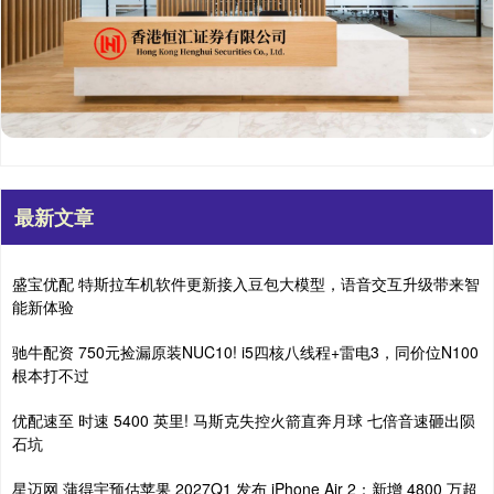
最新文章
盛宝优配 特斯拉车机软件更新接入豆包大模型，语音交互升级带来智
能新体验
驰牛配资 750元捡漏原装NUC10! i5四核八线程+雷电3，同价位N100
根本打不过
优配速至 时速 5400 英里! 马斯克失控火箭直奔月球 七倍音速砸出陨
石坑
星迈网 蒲得宇预估苹果 2027Q1 发布 iPhone Air 2：新增 4800 万超