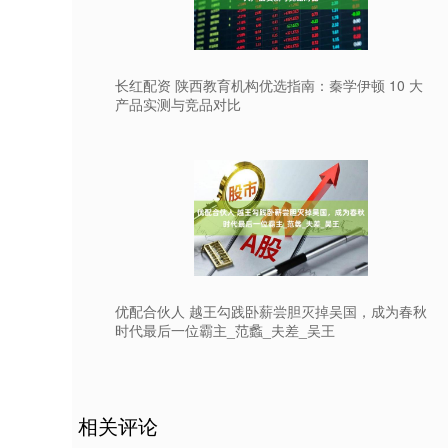
长红配资 陕西教育机构优选指南：秦学伊顿 10 大
产品实测与竞品对比
优配合伙人 越王勾践卧薪尝胆灭掉吴国，成为春秋
时代最后一位霸主_范蠡_夫差_吴王
相关评论