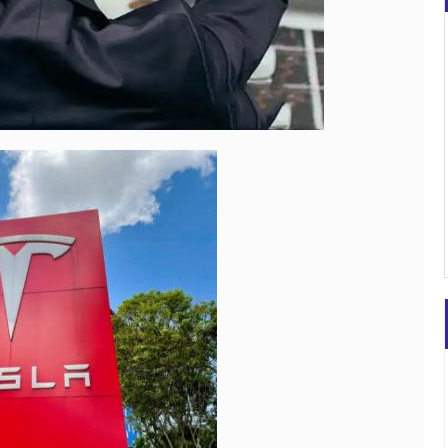
沪深300
4694.44
.42%
43.13
0.93%