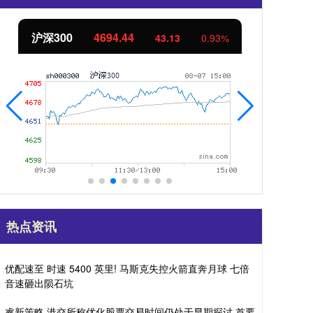
北证50
1134.24
创
11.37
1.01%
热点资讯
优配速至 时速 5400 英里! 马斯克失控火箭直奔月球 七倍
音速砸出陨石坑
睿新策略 港交所称优化股票交易时间仍处于早期探讨 首要