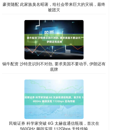
豪资随配 此家族臭名昭著，给社会带来巨大的灾祸，最终
被团灭
锅牛配资 沙特意识到不对劲, 要求美国不要动手, 伊朗还有
底牌
民银证券 科学家突破 6G 太赫兹通信瓶颈，首次在
560GHz 频段实现 112Gbps 无线传输