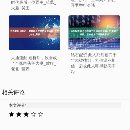
时代最后一位霸主_范蠡_
开罗举行会谈
夫差_吴王
钻石配资 此人死后墓穴千
大通速配 透析后，饮食成
年未被找到，刘伯温不相
了全家的头等大事_放疗_
信，后被此人吓得卧病不
老爸_营养
起
相关评论
本文评分
*