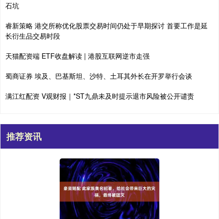
石坑
睿新策略 港交所称优化股票交易时间仍处于早期探讨 首要工作是延
长衍生品交易时段
天猫配资端 ETF收盘解读 | 港股互联网逆市走强
蜀商证券 埃及、巴基斯坦、沙特、土耳其外长在开罗举行会谈
满江红配资 V观财报｜*ST九鼎未及时提示退市风险被公开谴责
推荐资讯