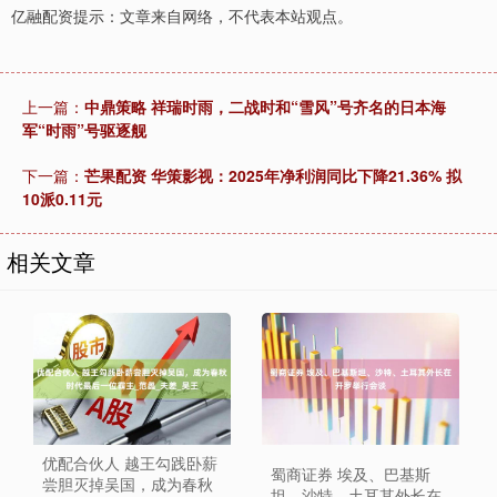
亿融配资提示：文章来自网络，不代表本站观点。
上一篇：
中鼎策略 祥瑞时雨，二战时和“雪风”号齐名的日本海
军“时雨”号驱逐舰
下一篇：
芒果配资 华策影视：2025年净利润同比下降21.36% 拟
10派0.11元
相关文章
优配合伙人 越王勾践卧薪
蜀商证券 埃及、巴基斯
尝胆灭掉吴国，成为春秋
坦、沙特、土耳其外长在