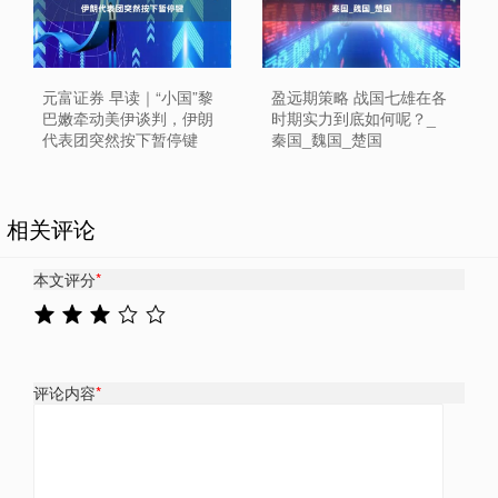
元富证券 早读｜“小国”黎
盈远期策略 战国七雄在各
巴嫩牵动美伊谈判，伊朗
时期实力到底如何呢？_
代表团突然按下暂停键
秦国_魏国_楚国
相关评论
本文评分
*
评论内容
*