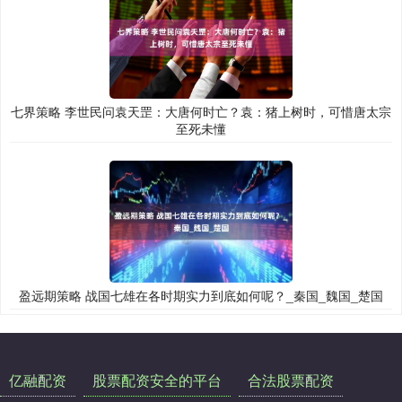
七界策略 李世民问袁天罡：大唐何时亡？袁：猪上树时，可惜唐太宗
至死未懂
盈远期策略 战国七雄在各时期实力到底如何呢？_秦国_魏国_楚国
亿融配资
股票配资安全的平台
合法股票配资