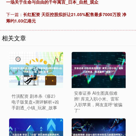
一场关于生命与自由的千年寓言_日本_自然_观众
下一篇：
长红配资 天臣控股拟折让21.05%配售最多7000万股 净
筹约1.03亿港元
相关文章
安泰证券 AI生图真假难
竹演配资 剧本杀《瘆2》
辨! 库克入职小米、雷军
电子版复盘+测评解析+凶
入职苹果，网友直呼“被骗
手剧透_小镇_玩家_故事
了”