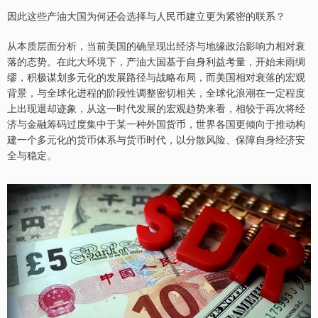
因此这些产油大国为何还会选择与人民币建立更为紧密的联系？
从本质层面分析，当前美国的确呈现出经济与地缘政治影响力相对衰
落的态势。在此大环境下，产油大国基于自身利益考量，开始未雨绸
缪，积极谋划多元化的发展路径与战略布局，而美国相对衰落的宏观
背景，与全球化进程的阶段性调整密切相关，全球化浪潮在一定程度
上出现退却迹象，从这一时代发展的宏观趋势来看，相较于再次将经
济与金融筹码过度集中于某一种外国货币，世界各国更倾向于推动构
建一个多元化的货币体系与货币时代，以分散风险、保障自身经济安
全与稳定。