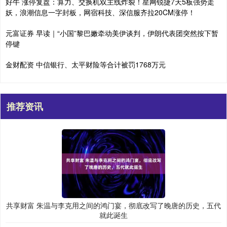
好牛 涨停复盘：算力、交换机双主线炸裂！星网锐捷7天5板强势走
妖，浪潮信息一字封板，网宿科技、深信服齐拉20CM涨停！
元富证券 早读｜“小国”黎巴嫩牵动美伊谈判，伊朗代表团突然按下暂
停键
金财配资 中信银行、太平财险等合计被罚1768万元
推荐资讯
共享财富 朱温与李克用之间的鸿门宴，彻底改写了晚唐的历史，五代
就此诞生